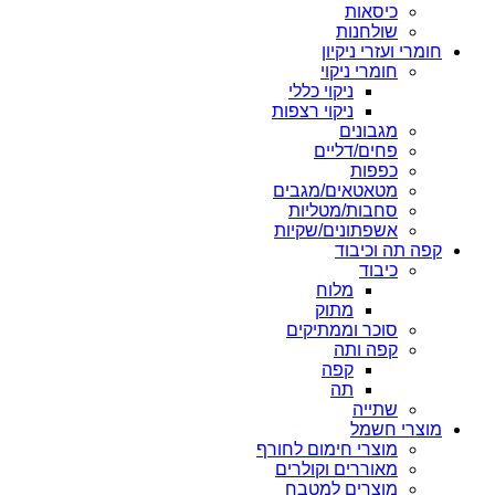
כיסאות
שולחנות
חומרי ועזרי ניקיון
חומרי ניקוי
ניקוי כללי
ניקוי רצפות
מגבונים
פחים/דליים
כפפות
מטאטאים/מגבים
סחבות/מטליות
אשפתונים/שקיות
קפה תה וכיבוד
כיבוד
מלוח
מתוק
סוכר וממתיקים
קפה ותה
קפה
תה
שתייה
מוצרי חשמל
מוצרי חימום לחורף
מאוררים וקולרים
מוצרים למטבח