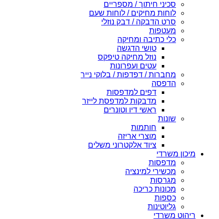
סכיני חיתוך / מספריים
לוחות מחיקים / לוחות שעם
סרט הדבקה / דבק נוזלי
מעטפות
כלי כתיבה ומחיקה
טושי הדגשה
נוזל מחיקה טיפקס
עטים ועפרונות
מחברות / דפדפות / בלוקי נייר
הדפסה
דפים למדפסות
מדבקות למדפסת לייזר
ראשי דיו וטונרים
שונות
חותמות
מוצרי אריזה
ציוד אלקטרוני משלים
מיכון משרדי
מדפסות
מכשירי למינציה
מגרסות
מכונות כריכה
כספות
גליוטינות
ריהוט משרדי