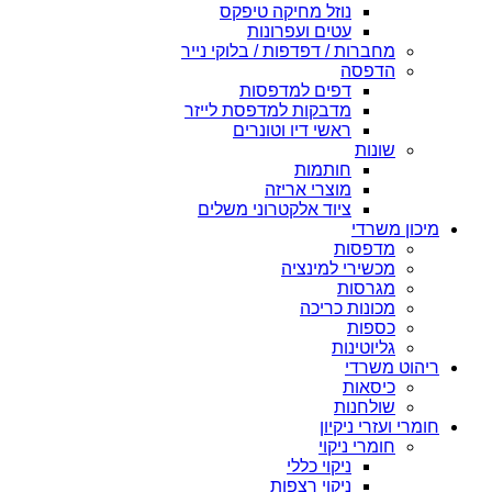
נוזל מחיקה טיפקס
עטים ועפרונות
מחברות / דפדפות / בלוקי נייר
הדפסה
דפים למדפסות
מדבקות למדפסת לייזר
ראשי דיו וטונרים
שונות
חותמות
מוצרי אריזה
ציוד אלקטרוני משלים
מיכון משרדי
מדפסות
מכשירי למינציה
מגרסות
מכונות כריכה
כספות
גליוטינות
ריהוט משרדי
כיסאות
שולחנות
חומרי ועזרי ניקיון
חומרי ניקוי
ניקוי כללי
ניקוי רצפות