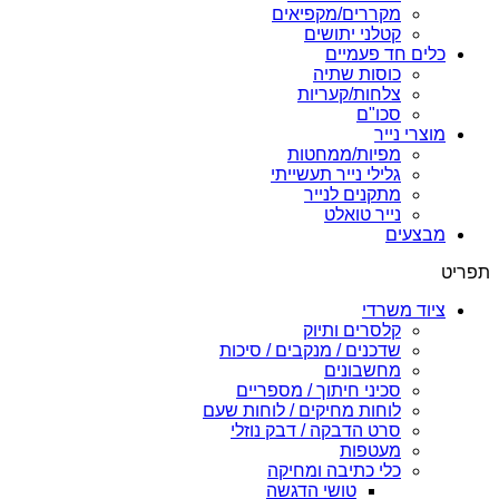
מקררים/מקפיאים
קטלני יתושים
כלים חד פעמיים
כוסות שתיה
צלחות/קעריות
סכו"ם
מוצרי נייר
מפיות/ממחטות
גלילי נייר תעשייתי
מתקנים לנייר
נייר טואלט
מבצעים
תפריט
ציוד משרדי
קלסרים ותיוק
שדכנים / מנקבים / סיכות
מחשבונים
סכיני חיתוך / מספריים
לוחות מחיקים / לוחות שעם
סרט הדבקה / דבק נוזלי
מעטפות
כלי כתיבה ומחיקה
טושי הדגשה