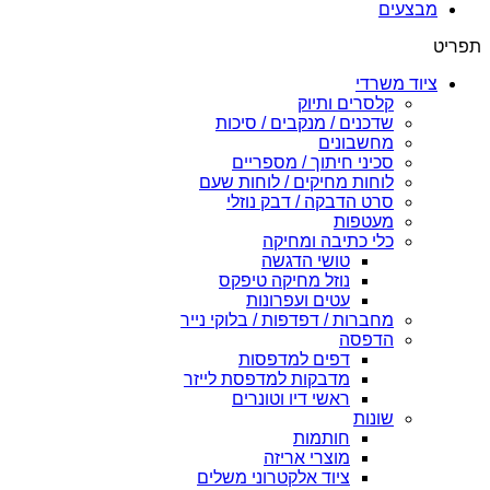
מבצעים
תפריט
ציוד משרדי
קלסרים ותיוק
שדכנים / מנקבים / סיכות
מחשבונים
סכיני חיתוך / מספריים
לוחות מחיקים / לוחות שעם
סרט הדבקה / דבק נוזלי
מעטפות
כלי כתיבה ומחיקה
טושי הדגשה
נוזל מחיקה טיפקס
עטים ועפרונות
מחברות / דפדפות / בלוקי נייר
הדפסה
דפים למדפסות
מדבקות למדפסת לייזר
ראשי דיו וטונרים
שונות
חותמות
מוצרי אריזה
ציוד אלקטרוני משלים