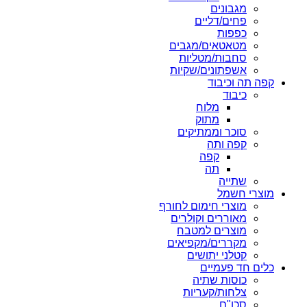
מגבונים
פחים/דליים
כפפות
מטאטאים/מגבים
סחבות/מטליות
אשפתונים/שקיות
קפה תה וכיבוד
כיבוד
מלוח
מתוק
סוכר וממתיקים
קפה ותה
קפה
תה
שתייה
מוצרי חשמל
מוצרי חימום לחורף
מאוררים וקולרים
מוצרים למטבח
מקררים/מקפיאים
קטלני יתושים
כלים חד פעמיים
כוסות שתיה
צלחות/קעריות
סכו"ם