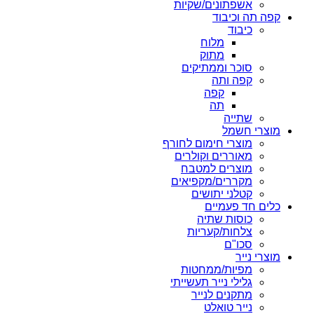
אשפתונים/שקיות
קפה תה וכיבוד
כיבוד
מלוח
מתוק
סוכר וממתיקים
קפה ותה
קפה
תה
שתייה
מוצרי חשמל
מוצרי חימום לחורף
מאוררים וקולרים
מוצרים למטבח
מקררים/מקפיאים
קטלני יתושים
כלים חד פעמיים
כוסות שתיה
צלחות/קעריות
סכו"ם
מוצרי נייר
מפיות/ממחטות
גלילי נייר תעשייתי
מתקנים לנייר
נייר טואלט