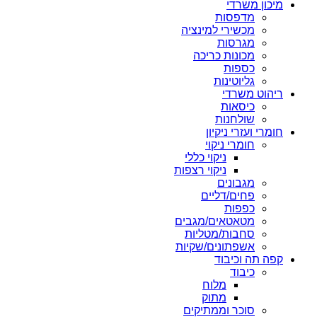
מיכון משרדי
מדפסות
מכשירי למינציה
מגרסות
מכונות כריכה
כספות
גליוטינות
ריהוט משרדי
כיסאות
שולחנות
חומרי ועזרי ניקיון
חומרי ניקוי
ניקוי כללי
ניקוי רצפות
מגבונים
פחים/דליים
כפפות
מטאטאים/מגבים
סחבות/מטליות
אשפתונים/שקיות
קפה תה וכיבוד
כיבוד
מלוח
מתוק
סוכר וממתיקים