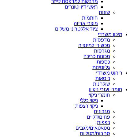
מדבקות למדפסת לייזר
ראשי דיו וטונרים
שונות
חותמות
מוצרי אריזה
ציוד אלקטרוני משלים
מיכון משרדי
מדפסות
מכשירי למינציה
מגרסות
מכונות כריכה
כספות
גליוטינות
ריהוט משרדי
כיסאות
שולחנות
חומרי ועזרי ניקיון
חומרי ניקוי
ניקוי כללי
ניקוי רצפות
מגבונים
פחים/דליים
כפפות
מטאטאים/מגבים
סחבות/מטליות