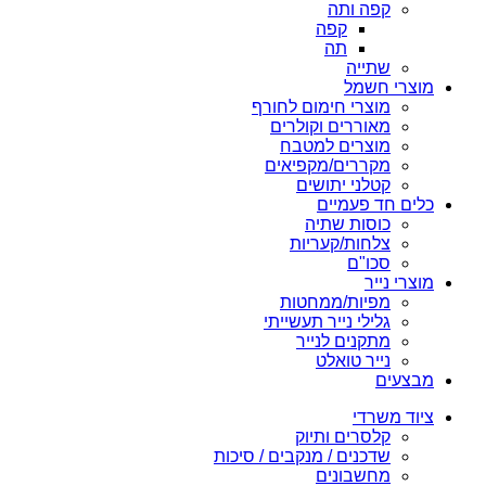
קפה ותה
קפה
תה
שתייה
מוצרי חשמל
מוצרי חימום לחורף
מאוררים וקולרים
מוצרים למטבח
מקררים/מקפיאים
קטלני יתושים
כלים חד פעמיים
כוסות שתיה
צלחות/קעריות
סכו"ם
מוצרי נייר
מפיות/ממחטות
גלילי נייר תעשייתי
מתקנים לנייר
נייר טואלט
מבצעים
ציוד משרדי
קלסרים ותיוק
שדכנים / מנקבים / סיכות
מחשבונים