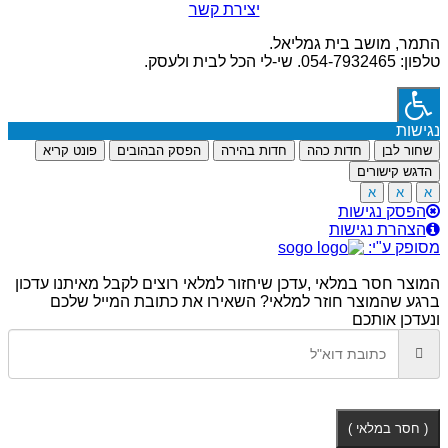
יצירת קשר
התמר, מושב בית גמליאל.
טלפון: 054-7932465. שי-לי הכל לבית ולעסק.
נגישות
שחור לבן
חדות כהה
חדות בהירה
הפסק הבהובים
פונט קריא
הדגש קישורים
א
א
א
הפסק נגישות
הצהרת נגישות
מסופק ע"י:
המוצר חסר במלאי ,עדכן שיחזור למלאי
רוצים לקבל מאיתנו עדכון
ברגע שהמוצר חוזר למלאי? השאירו את כתובת המייל שלכם
ונעדכן אותכם
( חסר במלאי )