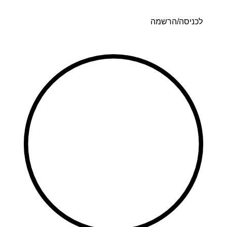
דלג
לתוכן
לכניסה/הרשמה