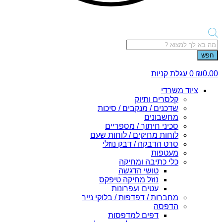
Products
search
חפש
0.00
₪
0
עגלת קניות
ציוד משרדי
קלסרים ותיוק
שדכנים / מנקבים / סיכות
מחשבונים
סכיני חיתוך / מספריים
לוחות מחיקים / לוחות שעם
סרט הדבקה / דבק נוזלי
מעטפות
כלי כתיבה ומחיקה
טושי הדגשה
נוזל מחיקה טיפקס
עטים ועפרונות
מחברות / דפדפות / בלוקי נייר
הדפסה
דפים למדפסות