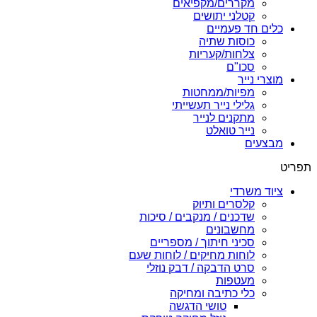
מקררים/מקפיאים
קטלני יתושים
כלים חד פעמיים
כוסות שתיה
צלחות/קעריות
סכו"ם
מוצרי נייר
מפיות/ממחטות
גלילי נייר תעשייתי
מתקנים לנייר
נייר טואלט
מבצעים
תפריט
ציוד משרדי
קלסרים ותיוק
שדכנים / מנקבים / סיכות
מחשבונים
סכיני חיתוך / מספריים
לוחות מחיקים / לוחות שעם
סרט הדבקה / דבק נוזלי
מעטפות
כלי כתיבה ומחיקה
טושי הדגשה