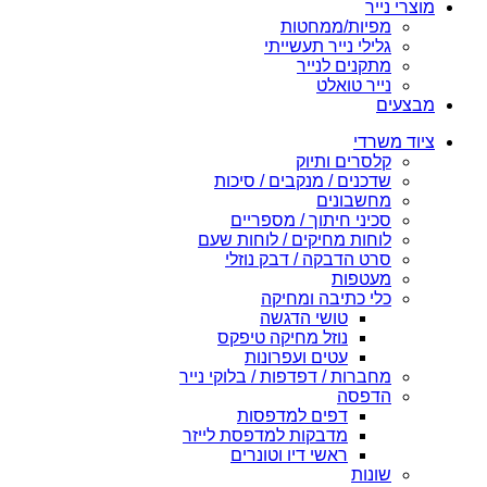
מוצרי נייר
מפיות/ממחטות
גלילי נייר תעשייתי
מתקנים לנייר
נייר טואלט
מבצעים
ציוד משרדי
קלסרים ותיוק
שדכנים / מנקבים / סיכות
מחשבונים
סכיני חיתוך / מספריים
לוחות מחיקים / לוחות שעם
סרט הדבקה / דבק נוזלי
מעטפות
כלי כתיבה ומחיקה
טושי הדגשה
נוזל מחיקה טיפקס
עטים ועפרונות
מחברות / דפדפות / בלוקי נייר
הדפסה
דפים למדפסות
מדבקות למדפסת לייזר
ראשי דיו וטונרים
שונות