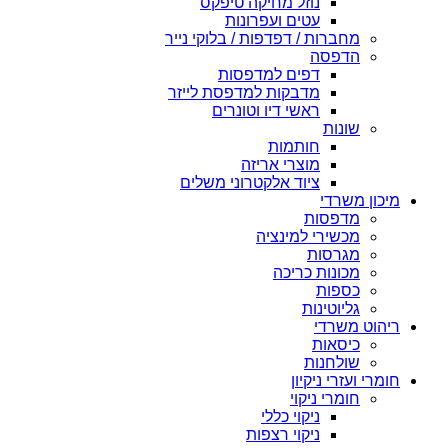
נוזל מחיקה טיפקס
עטים ועפרונות
מחברות / דפדפות / בלוקי נייר
הדפסה
דפים למדפסות
מדבקות למדפסת לייזר
ראשי דיו וטונרים
שונות
חותמות
מוצרי אריזה
ציוד אלקטרוני משלים
מיכון משרדי
מדפסות
מכשירי למינציה
מגרסות
מכונות כריכה
כספות
גליוטינות
ריהוט משרדי
כיסאות
שולחנות
חומרי ועזרי ניקיון
חומרי ניקוי
ניקוי כללי
ניקוי רצפות