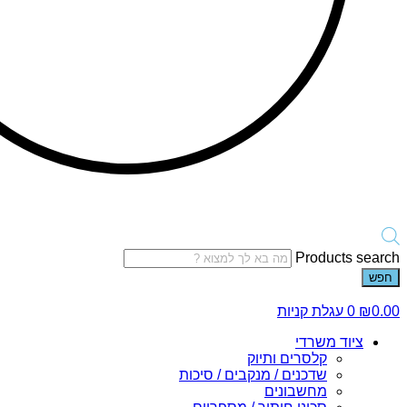
Products search
חפש
0.00
₪
0
עגלת קניות
ציוד משרדי
קלסרים ותיוק
שדכנים / מנקבים / סיכות
מחשבונים