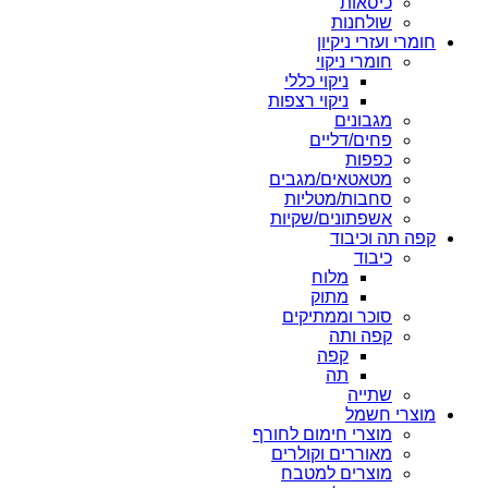
כיסאות
שולחנות
חומרי ועזרי ניקיון
חומרי ניקוי
ניקוי כללי
ניקוי רצפות
מגבונים
פחים/דליים
כפפות
מטאטאים/מגבים
סחבות/מטליות
אשפתונים/שקיות
קפה תה וכיבוד
כיבוד
מלוח
מתוק
סוכר וממתיקים
קפה ותה
קפה
תה
שתייה
מוצרי חשמל
מוצרי חימום לחורף
מאוררים וקולרים
מוצרים למטבח