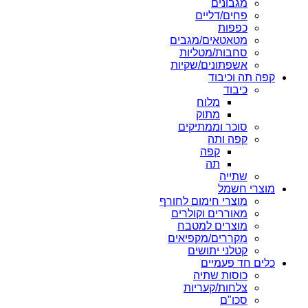
מגבונים
פחים/דליים
כפפות
מטאטאים/מגבים
סחבות/מטליות
אשפתונים/שקיות
קפה תה וכיבוד
כיבוד
מלוח
מתוק
סוכר וממתיקים
קפה ותה
קפה
תה
שתייה
מוצרי חשמל
מוצרי חימום לחורף
מאוררים וקולרים
מוצרים למטבח
מקררים/מקפיאים
קטלני יתושים
כלים חד פעמיים
כוסות שתיה
צלחות/קעריות
סכו"ם