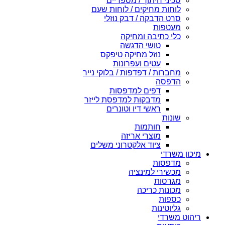
סכיני חיתוך / מספריים
לוחות מחיקים / לוחות שעם
סרט הדבקה / דבק נוזלי
מעטפות
כלי כתיבה ומחיקה
טושי הדגשה
נוזל מחיקה טיפקס
עטים ועפרונות
מחברות / דפדפות / בלוקי נייר
הדפסה
דפים למדפסות
מדבקות למדפסת לייזר
ראשי דיו וטונרים
שונות
חותמות
מוצרי אריזה
ציוד אלקטרוני משלים
מיכון משרדי
מדפסות
מכשירי למינציה
מגרסות
מכונות כריכה
כספות
גליוטינות
ריהוט משרדי